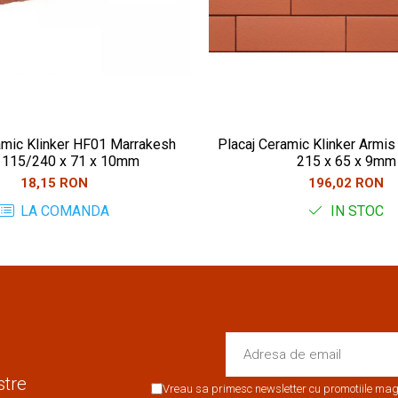
amic Klinker HF01 Marrakesh
Placaj Ceramic Klinker Armis
 115/240 x 71 x 10mm
215 x 65 x 9mm
18,15 RON
196,02 RON
LA COMANDA
IN STOC
stre
Vreau sa primesc newsletter cu promotiile maga