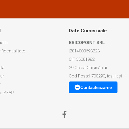
T
Date Comerciale
ditii
BRICOPOINT SRL
fidentialitate
j2014000693223
CIF 33081982
ata
29 Calea Chișinăului
tur
Cod Poștal 700290, iași, iași
r
Contacteaza-ne
ice SEAP