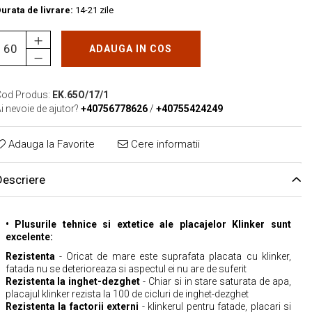
urata de livrare:
14-21 zile
ADAUGA IN COS
od Produs:
EK.65O/17/1
i nevoie de ajutor?
+40756778626
/
+40755424249
Adauga la Favorite
Cere informatii
Descriere
• Plusurile tehnice si extetice ale placajelor Klinker sunt
excelente:
Rezistenta
- Oricat de mare este suprafata placata cu klinker,
fatada nu se deterioreaza si aspectul ei nu are de suferit
Rezistenta la inghet-dezghet
- Chiar si in stare saturata de apa,
placajul klinker rezista la 100 de cicluri de inghet-dezghet
Rezistenta la factorii externi
- klinkerul pentru fatade, placari si