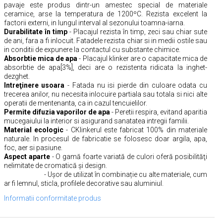
pavaje este produs dintr-un amestec special de materiale
ceramice, arse la temperatura de 1200ºC. Rezista excelent la
factorii externi, in lungul interval al sezonului toamna-iarna.
Durabilitate în timp
- Placajul rezista în timp, zeci sau chiar sute
de ani, fara a fi inlocuit. Fatadele rezista chiar si in medii ostile sau
in conditii de expunere la contactul cu substante chimice.
Absorbtie mica de apa
- Placajul klinker are o capacitate mica de
absorbtie de apa[3%], deci are o rezistenta ridicata la inghet-
dezghet.
Intreţinere usoara
- Fatada nu isi pierde din culoare odata cu
trecerea anilor, nu necesita inlocuire partiala sau totala si nici alte
operatii de mentenanta, ca in cazul tencuielilor.
Permite difuzia vaporilor de apa
- Peretii respira, evitand aparitia
mucegaiului la interior si asigurand sanatatea intregii familii.
Material ecologic
- CKlinkerul este fabricat 100% din materiale
naturale. In procesul de fabricatie se folosesc doar argila, apa,
foc, aer si pasiune.
Aspect aparte
- O gamă foarte variată de culori oferă posibilităţi
nelimitate de cromatică şi design.
- Ușor de utilizat în combinație cu alte materiale, cum
ar fi lemnul, sticla, profilele decorative sau aluminiul.
Informatii conformitate produs