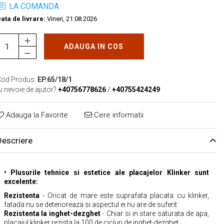
LA COMANDA
ata de livrare:
Vineri, 21.08.2026
ADAUGA IN COS
od Produs:
EP.65/18/1
i nevoie de ajutor?
+40756778626
/
+40755424249
Adauga la Favorite
Cere informatii
Descriere
• Plusurile tehnice si estetice ale placajelor Klinker sunt
excelente:
Rezistenta
- Oricat de mare este suprafata placata cu klinker,
fatada nu se deterioreaza si aspectul ei nu are de suferit
Rezistenta la inghet-dezghet
- Chiar si in stare saturata de apa,
placajul klinker rezista la 100 de cicluri de inghet-dezghet