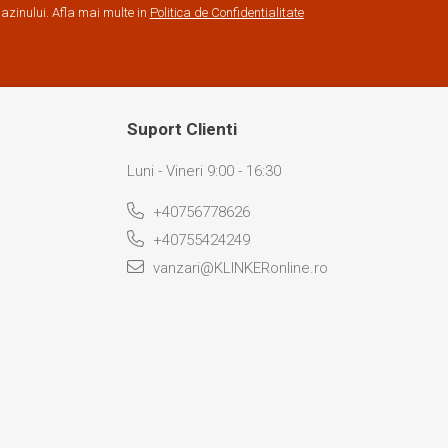
zinului. Afla mai multe in
Politica de Confidentialitate
Suport Clienti
Luni - Vineri 9:00 - 16:30
+40756778626
+40755424249
vanzari@KLINKERonline.ro