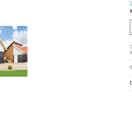
D
C
A
buie
book