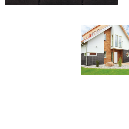
Distri
pe
Face