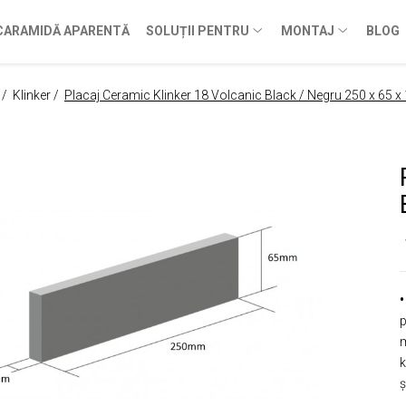
CARAMIDĂ APARENTĂ
SOLUȚII PENTRU
MONTAJ
BLOG
 /
Klinker /
Placaj Ceramic Klinker 18 Volcanic Black / Negru 250 x 65
•
p
m
k
ș