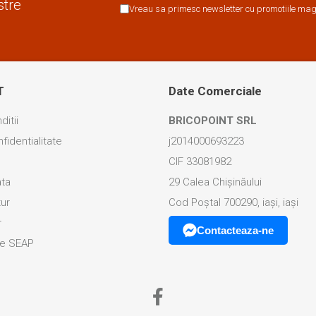
stre
Vreau sa primesc newsletter cu promotiile maga
T
Date Comerciale
ditii
BRICOPOINT SRL
fidentialitate
j2014000693223
CIF 33081982
ata
29 Calea Chișinăului
tur
Cod Poștal 700290, iași, iași
r
Contacteaza-ne
ice SEAP