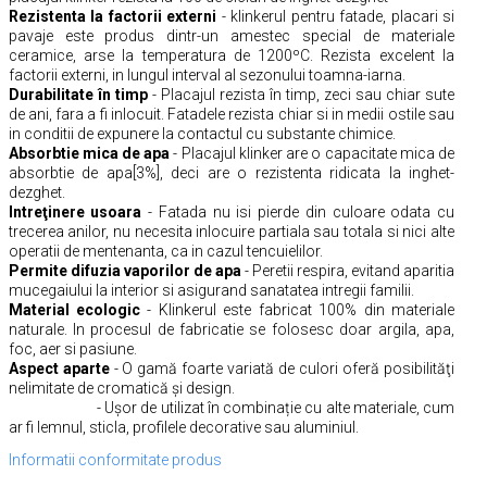
Rezistenta la factorii externi
- klinkerul pentru fatade, placari si
pavaje este produs dintr-un amestec special de materiale
ceramice, arse la temperatura de 1200ºC. Rezista excelent la
factorii externi, in lungul interval al sezonului toamna-iarna.
Durabilitate în timp
- Placajul rezista în timp, zeci sau chiar sute
de ani, fara a fi inlocuit. Fatadele rezista chiar si in medii ostile sau
in conditii de expunere la contactul cu substante chimice.
Absorbtie mica de apa
- Placajul klinker are o capacitate mica de
absorbtie de apa[3%], deci are o rezistenta ridicata la inghet-
dezghet.
Intreţinere usoara
- Fatada nu isi pierde din culoare odata cu
trecerea anilor, nu necesita inlocuire partiala sau totala si nici alte
operatii de mentenanta, ca in cazul tencuielilor.
Permite difuzia vaporilor de apa
- Peretii respira, evitand aparitia
mucegaiului la interior si asigurand sanatatea intregii familii.
Material ecologic
- Klinkerul este fabricat 100% din materiale
naturale. In procesul de fabricatie se folosesc doar argila, apa,
foc, aer si pasiune.
Aspect aparte
- O gamă foarte variată de culori oferă posibilităţi
nelimitate de cromatică şi design.
- Ușor de utilizat în combinație cu alte materiale, cum
ar fi lemnul, sticla, profilele decorative sau aluminiul.
Informatii conformitate produs