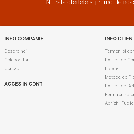
Nu rata ofertele si promotiile noa
INFO COMPANIE
INFO CLIEN
Despre noi
Termeni si con
Colaboratori
Politica de Con
Contact
Livrare
Metode de Pl
ACCES IN CONT
Politica de Re
Formular Retu
Achizitii Publ