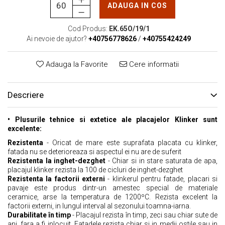
ADAUGA IN COS
Cod Produs:
EK.65O/19/1
Ai nevoie de ajutor?
+40756778626
/
+40755424249
Adauga la Favorite
Cere informatii
Descriere
• Plusurile tehnice si extetice ale placajelor Klinker sunt
excelente:
Rezistenta
- Oricat de mare este suprafata placata cu klinker,
fatada nu se deterioreaza si aspectul ei nu are de suferit
Rezistenta la inghet-dezghet
- Chiar si in stare saturata de apa,
placajul klinker rezista la 100 de cicluri de inghet-dezghet
Rezistenta la factorii externi
- klinkerul pentru fatade, placari si
pavaje este produs dintr-un amestec special de materiale
ceramice, arse la temperatura de 1200ºC. Rezista excelent la
factorii externi, in lungul interval al sezonului toamna-iarna.
Durabilitate în timp
- Placajul rezista în timp, zeci sau chiar sute de
ani, fara a fi inlocuit. Fatadele rezista chiar si in medii ostile sau in