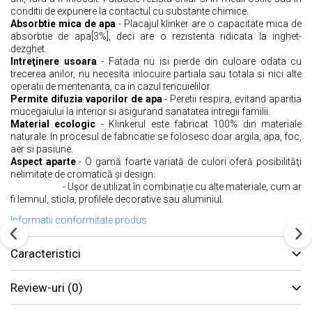
conditii de expunere la contactul cu substante chimice.
Absorbtie mica de apa
- Placajul klinker are o capacitate mica de
absorbtie de apa[3%], deci are o rezistenta ridicata la inghet-
dezghet.
Intreţinere usoara
- Fatada nu isi pierde din culoare odata cu
trecerea anilor, nu necesita inlocuire partiala sau totala si nici alte
operatii de mentenanta, ca in cazul tencuielilor.
Permite difuzia vaporilor de apa
- Peretii respira, evitand aparitia
mucegaiului la interior si asigurand sanatatea intregii familii.
Material ecologic
- Klinkerul este fabricat 100% din materiale
naturale. In procesul de fabricatie se folosesc doar argila, apa, foc,
aer si pasiune.
Aspect aparte
- O gamă foarte variată de culori oferă posibilităţi
nelimitate de cromatică şi design.
- Ușor de utilizat în combinație cu alte materiale, cum ar
fi lemnul, sticla, profilele decorative sau aluminiul.
Informatii conformitate produs
Caracteristici
Review-uri
(0)