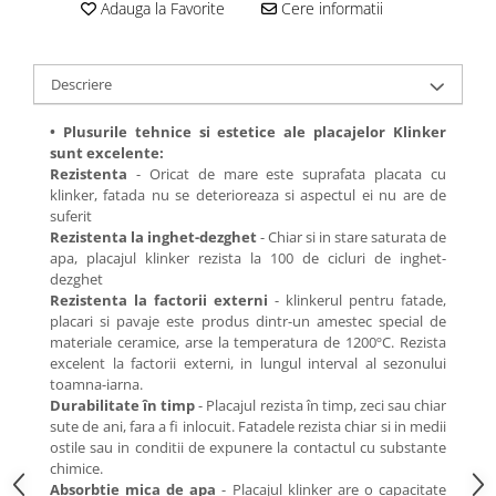
Adauga la Favorite
Cere informatii
Descriere
• Plusurile tehnice si estetice ale placajelor Klinker
sunt excelente:
Rezistenta
- Oricat de mare este suprafata placata cu
klinker, fatada nu se deterioreaza si aspectul ei nu are de
suferit
Rezistenta la inghet-dezghet
- Chiar si in stare saturata de
apa, placajul klinker rezista la 100 de cicluri de inghet-
dezghet
Rezistenta la factorii externi
- klinkerul pentru fatade,
placari si pavaje este produs dintr-un amestec special de
materiale ceramice, arse la temperatura de 1200ºC. Rezista
excelent la factorii externi, in lungul interval al sezonului
toamna-iarna.
Durabilitate în timp
- Placajul rezista în timp, zeci sau chiar
sute de ani, fara a fi inlocuit. Fatadele rezista chiar si in medii
ostile sau in conditii de expunere la contactul cu substante
chimice.
Absorbtie mica de apa
- Placajul klinker are o capacitate