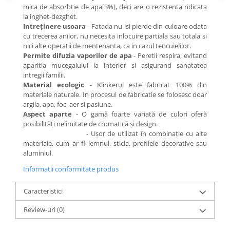
mica de absorbtie de apa[3%], deci are o rezistenta ridicata
la inghet-dezghet.
Intreţinere usoara
- Fatada nu isi pierde din culoare odata
cu trecerea anilor, nu necesita inlocuire partiala sau totala si
nici alte operatii de mentenanta, ca in cazul tencuielilor.
Permite difuzia vaporilor de apa
- Peretii respira, evitand
aparitia mucegaiului la interior si asigurand sanatatea
intregii familii.
Material ecologic
- Klinkerul este fabricat 100% din
materiale naturale. In procesul de fabricatie se folosesc doar
argila, apa, foc, aer si pasiune.
Aspect aparte
- O gamă foarte variată de culori oferă
posibilităţi nelimitate de cromatică şi design.
- Ușor de utilizat în combinație cu alte
materiale, cum ar fi lemnul, sticla, profilele decorative sau
aluminiul.
Informatii conformitate produs
Caracteristici
Review-uri
(0)