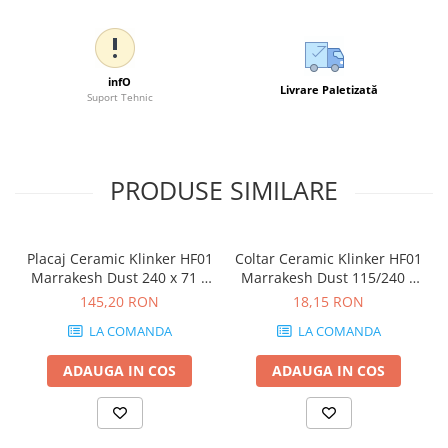
infO
Livrare Paletizată
Suport Tehnic
PRODUSE SIMILARE
Placaj Ceramic Klinker HF01
Coltar Ceramic Klinker HF01
Marrakesh Dust 240 x 71 x
Marrakesh Dust 115/240 x
10mm
71 x 10mm
145,20 RON
18,15 RON
LA COMANDA
LA COMANDA
ADAUGA IN COS
ADAUGA IN COS