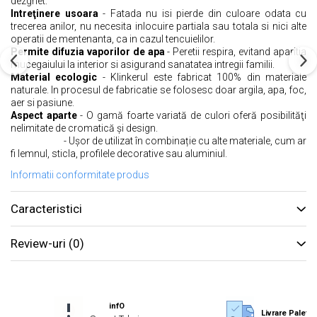
dezghet.
Intreţinere usoara
- Fatada nu isi pierde din culoare odata cu
trecerea anilor, nu necesita inlocuire partiala sau totala si nici alte
operatii de mentenanta, ca in cazul tencuielilor.
Permite difuzia vaporilor de apa
- Peretii respira, evitand aparitia
mucegaiului la interior si asigurand sanatatea intregii familii.
Material ecologic
- Klinkerul este fabricat 100% din materiale
naturale. In procesul de fabricatie se folosesc doar argila, apa, foc,
aer si pasiune.
Aspect aparte
- O gamă foarte variată de culori oferă posibilităţi
nelimitate de cromatică şi design.
- Ușor de utilizat în combinație cu alte materiale, cum ar
fi lemnul, sticla, profilele decorative sau aluminiul.
Informatii conformitate produs
Caracteristici
Review-uri
(0)
infO
Livrare Paletiz