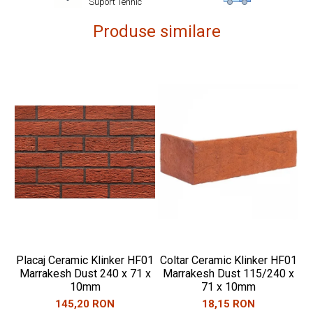
Suport Tehnic
Produse similare
Placaj Ceramic Klinker HF01
Coltar Ceramic Klinker HF01
Pl
Marrakesh Dust 240 x 71 x
Marrakesh Dust 115/240 x
10mm
71 x 10mm
145,20 RON
18,15 RON