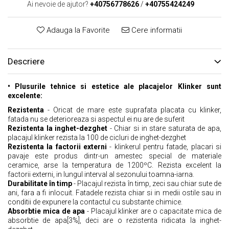
Ai nevoie de ajutor?
+40756778626
/
+40755424249
Adauga la Favorite
Cere informatii
Descriere
• Plusurile tehnice si estetice ale placajelor Klinker sunt
excelente:
Rezistenta
- Oricat de mare este suprafata placata cu klinker,
fatada nu se deterioreaza si aspectul ei nu are de suferit
Rezistenta la inghet-dezghet
- Chiar si in stare saturata de apa,
placajul klinker rezista la 100 de cicluri de inghet-dezghet
Rezistenta la factorii externi
- klinkerul pentru fatade, placari si
pavaje este produs dintr-un amestec special de materiale
ceramice, arse la temperatura de 1200ºC. Rezista excelent la
factorii externi, in lungul interval al sezonului toamna-iarna.
Durabilitate în timp
- Placajul rezista în timp, zeci sau chiar sute de
ani, fara a fi inlocuit. Fatadele rezista chiar si in medii ostile sau in
conditii de expunere la contactul cu substante chimice.
Absorbtie mica de apa
- Placajul klinker are o capacitate mica de
absorbtie de apa[3%], deci are o rezistenta ridicata la inghet-