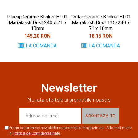
Placaj Ceramic Klinker HF01
Coltar Ceramic Klinker HF01
Pl
Marrakesh Dust 240 x 71 x
Marrakesh Dust 115/240 x
10mm
71 x 10mm
145,20 RON
18,15 RON
LA COMANDA
LA COMANDA
Newsletter
Nu rata ofertele si promotiile noastre
Vreau sa primesc newsletter cu promotiile magazinului. Afla mai multe
in
Politica de Confidentialitate