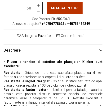
ADAUGA IN COS
Cod Produs:
EK.65O/04/1
Ai nevoie de ajutor?
+40756778626
/
+40755424249
Adauga la Favorite
Cere informatii
Descriere
• Plusurile tehnice si extetice ale placajelor Klinker sunt
excelente:
Rezistenta
- Oricat de mare este suprafata placata cu klinker,
fatada nu se deterioreaza si aspectul ei nu are de suferit
Rezistenta la inghet-dezghet
- Chiar si in stare saturata de apa,
placajul klinker rezista la 100 de cicluri de inghet-dezghet
Rezistenta la factorii externi
- klinkerul pentru fatade, placari si
pavaje este produs dintr-un amestec special de materiale
ceramice, arse la temperatura de 1200ºC. Rezista excelent la
factorii externi, in lungul interval al sezonului toamna-iarna.