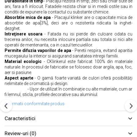
Durabilitate în timp
- Placajul rezista în timp, zeci sau chiar sute de
ani, fara a fi inlocuit. Fatadele rezista chiar si in medii ostile sau in
conditii de expunere la contactul cu substante chimice.
Absorbtie mica de apa
- Placajul klinker are o capacitate mica de
absorbtie de apa[3%], deci are o rezistenta ridicata la inghet-
dezghet.
Intreţinere usoara
- Fatada nu isi pierde din culoare odata cu
trecerea anilor, nu necesita inlocuire partiala sau totala si nici alte
operatii de mentenanta, ca in cazul tencuielilor.
Permite difuzia vaporilor de apa
- Peretii respira, evitand aparitia
mucegaiului la interior si asigurand sanatatea intregii familii.
Material ecologic
- CKlinkerul este fabricat 100% din materiale
naturale. In procesul de fabricatie se folosesc doar argila, apa, foc,
aer si pasiune.
Aspect aparte
- O gamă foarte variată de culori oferă posibilităţi
nelimitate de cromatică şi design.
- Ușor de utilizat în combinație cu alte materiale, cum ar
fi lemnul, sticla, profilele decorative sau aluminiul.
Informatii conformitate produs
Caracteristici
Review-uri
(0)