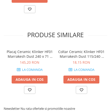
PRODUSE SIMILARE
Placaj Ceramic Klinker HF01
Coltar Ceramic Klinker HF01
Marrakesh Dust 240 x 71 x
Marrakesh Dust 115/240 x
10mm
71 x 10mm
145,20 RON
18,15 RON
LA COMANDA
LA COMANDA
ADAUGA IN COS
ADAUGA IN COS
Newsletter
Nu rata ofertele si promotiile noastre