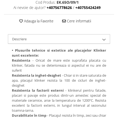
Cod Produs:
EK.65O/09/1
Ai nevoie de ajutor?
+40756778626
/
+40755424249
Adauga la Favorite
Cere informatii
Descriere
• Plusurile tehnice si extetice ale placajelor Klinker
sunt excelente:
Rezistenta
- Oricat de mare este suprafata placata cu
klinker, fatada nu se deterioreaza si aspectul ei nu are de
suferit
Rezistenta la inghet-dezghet
- Chiar si in stare saturata de
apa, placajul klinker rezista la 100 de cicluri de inghet-
dezghet
Rezistenta la factorii externi
- klinkerul pentru fatade,
placari si pavaje este produs dintr-un amestec special de
materiale ceramice, arse la temperatura de 1200ºC. Rezista
excelent la factorii externi, in lungul interval al sezonului
toamna-iarna.
Durabilitate în timp
- Placajul rezista în timp, zeci sau chiar