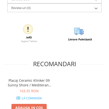
Review-uri
(0)
infO
Livrare Paletizată
Suport Tehnic
RECOMANDARI
Placaj Ceramic Klinker 09
Sunny Shore / Mediterana
250 x 65 x 10mm
163,35 RON
LA COMANDA
ADAUGA IN COS