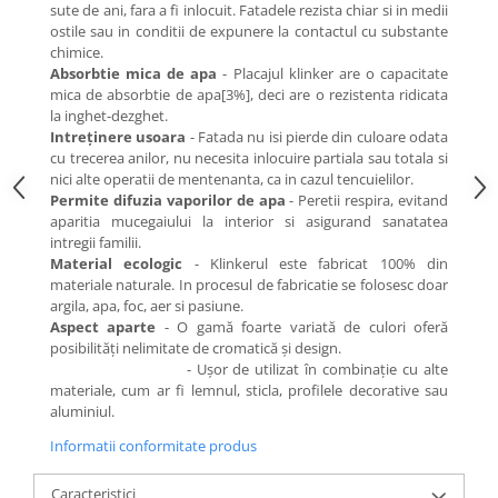
sute de ani, fara a fi inlocuit. Fatadele rezista chiar si in medii
ostile sau in conditii de expunere la contactul cu substante
chimice.
Absorbtie mica de apa
- Placajul klinker are o capacitate
mica de absorbtie de apa[3%], deci are o rezistenta ridicata
la inghet-dezghet.
Intreţinere usoara
- Fatada nu isi pierde din culoare odata
cu trecerea anilor, nu necesita inlocuire partiala sau totala si
nici alte operatii de mentenanta, ca in cazul tencuielilor.
Permite difuzia vaporilor de apa
- Peretii respira, evitand
aparitia mucegaiului la interior si asigurand sanatatea
intregii familii.
Material ecologic
- Klinkerul este fabricat 100% din
materiale naturale. In procesul de fabricatie se folosesc doar
argila, apa, foc, aer si pasiune.
Aspect aparte
- O gamă foarte variată de culori oferă
posibilităţi nelimitate de cromatică şi design.
- Ușor de utilizat în combinație cu alte
materiale, cum ar fi lemnul, sticla, profilele decorative sau
aluminiul.
Informatii conformitate produs
Caracteristici