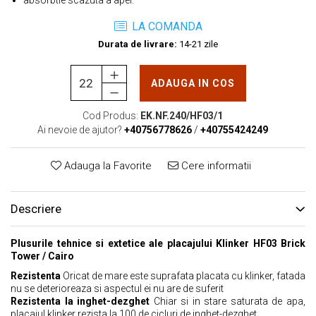
absorbtie scazuta a apei.
LA COMANDA
Durata de livrare:
14-21 zile
ADAUGA IN COS
Cod Produs:
EK.NF.240/HF03/1
Ai nevoie de ajutor?
+40756778626
/
+40755424249
Adauga la Favorite
Cere informatii
Descriere
Plusurile tehnice si extetice ale placajului Klinker HF03 Brick
Tower / Cairo
Rezistenta
Oricat de mare este suprafata placata cu klinker, fatada
nu se deterioreaza si aspectul ei nu are de suferit
Rezistenta la inghet-dezghet
Chiar si in stare saturata de apa,
placajul klinker rezista la 100 de cicluri de inghet-dezghet