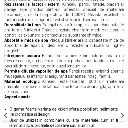
Rezistenta la factorii externi
Klinkerul pentru fatade, placari si
pavaje este produs dintr-un amestec special de materiale
ceramice, arse la temperatura de 1200ºC. Rezista excelent la
factorii externi, in lungul interval al sezonului toamna-iarna.
Durabilitate în timp
Placajul rezista în timp, zeci sau chiar sute de
ani, fara a fi inlocuit. Fatadele rezista chiar si in medii ostile sau in
conditii de expunere la contactul cu substante chimice.
Absorbtie mica de apa
Placajul klinker are o capacitate mica de
absorbtie de apa[3%], deci are o rezistenta ridicata la inghet-
dezghet.
Intreţinere usoara
Fatada nu isi pierde din culoare odata cu
trecerea anilor, nu necesita inlocuire partiala sau totala si nici alte
operatii de mentenanta, ca in cazul tencuielilor.
Permite difuzia vaporilor de apa
Peretii respira, evitand aparitia
mucegaiului la interior si asigurand sanatatea intregii familii.
Material ecologic
Klinkerul este fabricat 100% din materiale
naturale. In procesul de fabricatie se folosesc doar argila, apa, foc,
aer si pasiune.
Aspect aparte
O gama foarte variata de culori ofera posibilitati nelimitate
de cromatica si design.
Usor de utilizat in combinatie cu alte materiale, cum ar fi
lemnul, sticla, profilele decorative sau aluminiul.