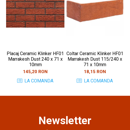
Placaj Ceramic Klinker HF01
Coltar Ceramic Klinker HF01
Pl
Marrakesh Dust 240 x 71 x
Marrakesh Dust 115/240 x
10mm
71 x 10mm
145,20 RON
18,15 RON
LA COMANDA
LA COMANDA
Newsletter