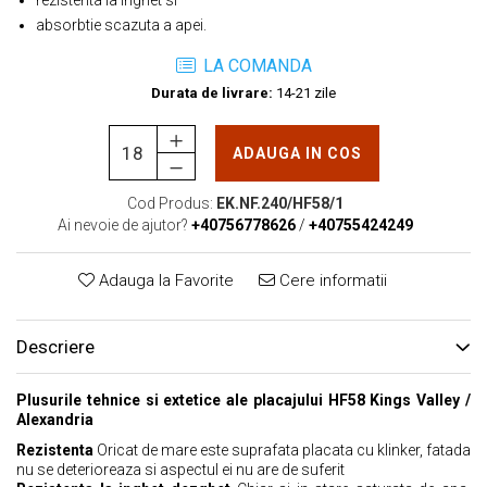
rezistenta la inghet si
absorbtie scazuta a apei.
LA COMANDA
Durata de livrare:
14-21 zile
ADAUGA IN COS
Cod Produs:
EK.NF.240/HF58/1
Ai nevoie de ajutor?
+40756778626
/
+40755424249
Adauga la Favorite
Cere informatii
Descriere
Plusurile tehnice si extetice ale placajului HF58 Kings Valley /
Alexandria
Rezistenta
Oricat de mare este suprafata placata cu klinker, fatada
nu se deterioreaza si aspectul ei nu are de suferit