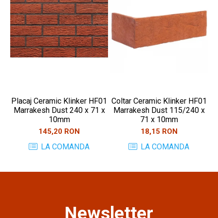
Placaj Ceramic Klinker HF01
Coltar Ceramic Klinker HF01
Pl
Marrakesh Dust 240 x 71 x
Marrakesh Dust 115/240 x
10mm
71 x 10mm
145,20 RON
18,15 RON
LA COMANDA
LA COMANDA
Newsletter