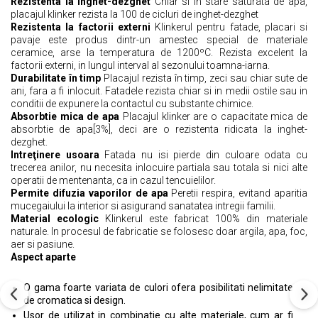
Rezistenta la inghet-dezghet
Chiar si in stare saturata de apa,
placajul klinker rezista la 100 de cicluri de inghet-dezghet
Rezistenta la factorii externi
Klinkerul pentru fatade, placari si
pavaje este produs dintr-un amestec special de materiale
ceramice, arse la temperatura de 1200ºC. Rezista excelent la
factorii externi, in lungul interval al sezonului toamna-iarna.
Durabilitate în timp
Placajul rezista în timp, zeci sau chiar sute de
ani, fara a fi inlocuit. Fatadele rezista chiar si in medii ostile sau in
conditii de expunere la contactul cu substante chimice.
Absorbtie mica de apa
Placajul klinker are o capacitate mica de
absorbtie de apa[3%], deci are o rezistenta ridicata la inghet-
dezghet.
Intreţinere usoara
Fatada nu isi pierde din culoare odata cu
trecerea anilor, nu necesita inlocuire partiala sau totala si nici alte
operatii de mentenanta, ca in cazul tencuielilor.
Permite difuzia vaporilor de apa
Peretii respira, evitand aparitia
mucegaiului la interior si asigurand sanatatea intregii familii.
Material ecologic
Klinkerul este fabricat 100% din materiale
naturale. In procesul de fabricatie se folosesc doar argila, apa, foc,
aer si pasiune.
Aspect aparte
O gama foarte variata de culori ofera posibilitati nelimitate
de cromatica si design.
Usor de utilizat in combinatie cu alte materiale, cum ar fi