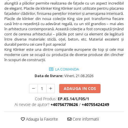
alungită a plăcilor permite realizarea de fațade cu un aspect incredibil
de elegant. Placile de klinker King Klinker sunt utilizate pentru placarea
fațadelor clădirilor, finisarea pereților interiori și amenajarea interioară.
Placile de klinker din noua colecție King size pot transforma fiecare
casă într-o reședință cu adevărat regală, cu un stil grandios – mai ales
în arhitectura contemporană. Această colecție a fost concepută ținând
cont de cererea arhitectului – plăcile pot servi ca element de legătură
între diverse materiale: sticlă, oțel, beton, etc. Material excelent și
durabil pentru cei care îl pot aprecia!
King Klinker este una dintre companiile europene de top și cele mai
moderne care se ocupă cu producția de diverse produse din clincher
în scopuri de construcții.
LA COMANDA
Data de livrare:
Vineri, 21.08.2026
ADAUGA IN COS
Cod Produs:
EP.KS.14/LF05/1
Ai nevoie de ajutor?
+40756778626
/
+40755424249
Adauga la Favorite
Cere informatii