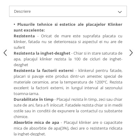
Descriere
• Plusurile tehnice si estetice ale placajelor Klinker
sunt excelente:
Rezistenta
- Oricat de mare este suprafata placata cu
klinker, fatada nu se deterioreaza si aspectul ei nu are de
suferit
Rezistenta la inghet-dezghet
- Chiar si in stare saturata de
apa, placajul klinker rezista la 100 de cicluri de inghet-
dezghet
Rezistenta la factorii externi
- klinkerul pentru fatade,
placari si pavaje este produs dintr-un amestec special de
materiale ceramice, arse la temperatura de 1200ºC. Rezista
excelent la factorii externi, in lungul interval al sezonului
toamna-iarna.
Durabilitate în timp
- Placajul rezista în timp, zeci sau chiar
sute de ani, fara a fi inlocuit. Fatadele rezista chiar si in medii
ostile sau in conditii de expunere la contactul cu substante
chimice.
Absorbtie mica de apa
- Placajul klinker are o capacitate
mica de absorbtie de apa[3%], deci are o rezistenta ridicata
la inghet-dezghet.