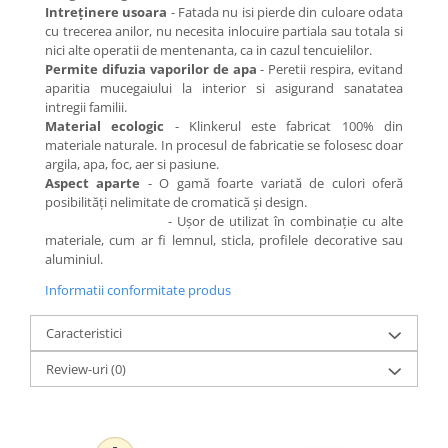
Intreţinere usoara
- Fatada nu isi pierde din culoare odata
cu trecerea anilor, nu necesita inlocuire partiala sau totala si
nici alte operatii de mentenanta, ca in cazul tencuielilor.
Permite difuzia vaporilor de apa
- Peretii respira, evitand
aparitia mucegaiului la interior si asigurand sanatatea
intregii familii.
Material ecologic
- Klinkerul este fabricat 100% din
materiale naturale. In procesul de fabricatie se folosesc doar
argila, apa, foc, aer si pasiune.
Aspect aparte
- O gamă foarte variată de culori oferă
posibilităţi nelimitate de cromatică şi design.
- Ușor de utilizat în combinație cu alte
materiale, cum ar fi lemnul, sticla, profilele decorative sau
aluminiul.
Informatii conformitate produs
Caracteristici
Review-uri
(0)