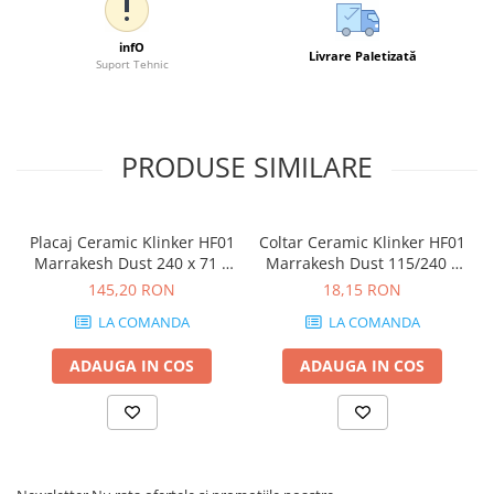
infO
Livrare Paletizată
Suport Tehnic
PRODUSE SIMILARE
Placaj Ceramic Klinker HF01
Coltar Ceramic Klinker HF01
Marrakesh Dust 240 x 71 x
Marrakesh Dust 115/240 x
10mm
71 x 10mm
145,20 RON
18,15 RON
LA COMANDA
LA COMANDA
ADAUGA IN COS
ADAUGA IN COS