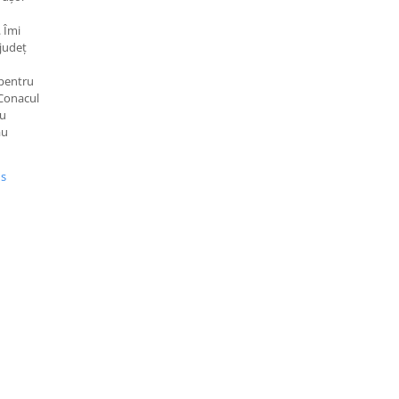
 Îmi
județ
 pentru
Conacul
ru
au
us