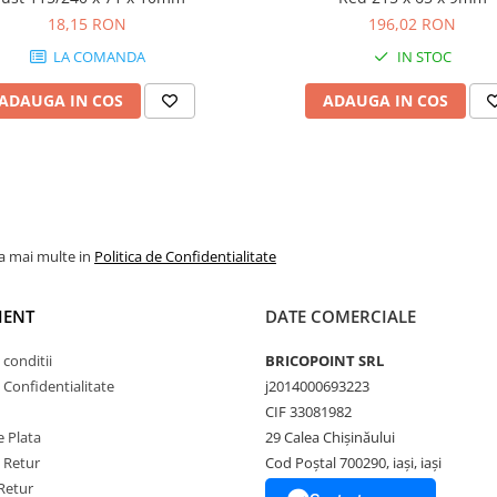
18,15 RON
196,02 RON
LA COMANDA
IN STOC
ADAUGA IN COS
ADAUGA IN COS
la mai multe in
Politica de Confidentialitate
IENT
DATE COMERCIALE
 conditii
BRICOPOINT SRL
e Confidentialitate
j2014000693223
CIF 33081982
 Plata
29 Calea Chișinăului
e Retur
Cod Poștal 700290, iași, iași
Retur