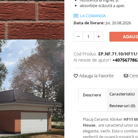
rezistență la îngheț și
absorbție scăzută a apei.
LA COMANDA
Data de livrare:
Joi, 20.08.2026
ADAUG
Cod Produs:
EP.NF.71.10/HF11/
Ai nevoie de ajutor?
+407567786
Adauga la Favorite
Cere 
Caracteristici
Descriere
Review-uri
(0)
Placaj Ceramic Klinker
HF11 M
House
, are caracterul unor c
elegante, vechi. Este o combin
perfectă de nuanță roșiatică ș