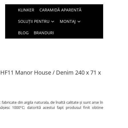
KLINKER
CARAMIDĂ APARENTĂ
SOLUȚII PENTRU
MONTAJ
BLOG
BRANDURI
r HF11 Manor House / Denim 240 x 71 x
abricate din argila naturala, de înaltă calitate și sunt arse în
ășesc 1000°C; datorită acestui fapt produsul finit obtine