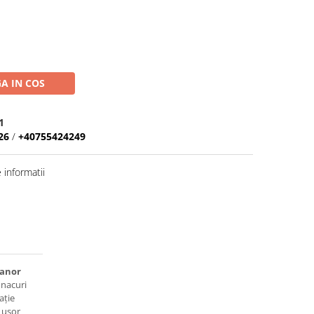
A IN COS
1
26
/
+40755424249
informatii
anor
onacuri
ație
i ușor