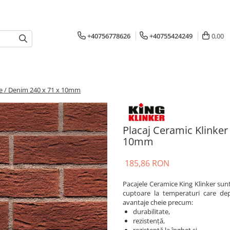
+40756778626
+40755424249
0,00
e / Denim 240 x 71 x 10mm
Placaj Ceramic Klinke
10mm
185,86 RON
Pacajele Ceramice King Klinker sunt f
cuptoare la temperaturi care dep
avantaje cheie precum:
durabilitate,
rezistență,