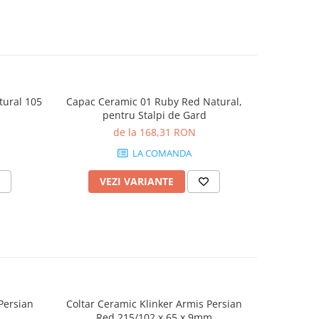
tural 105
Capac Ceramic 01 Ruby Red Natural,
pentru Stalpi de Gard
de la 168,31 RON
LA COMANDA
VEZI VARIANTE
Persian
Coltar Ceramic Klinker Armis Persian
Placaj Ce
Red 215/102 x 65 x 9mm