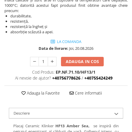
înaltă calitate și sunt arse în cuptoare la temperaturi care depășesc
1000°C; datorită acestui fapt produsul finit obtine avantaje cheie
precum:
durabilitate,
rezistență,
rezistență la îngheț și
absorbție scăzută a apei.
LA COMANDA
Data de livrare:
Joi, 20.08.2026
ADAUGA IN COS
Cod Produs:
EP.NF.71.10/HF13/1
Ai nevoie de ajutor?
+40756778626
/
+40755424249
Adauga la Favorite
Cere informatii
Descriere
Placaj Ceramic Klinker
HF13 Amber Sea,
se inspiră din
peisajul energizant al căldurii de vară. Galbenul intens, cu