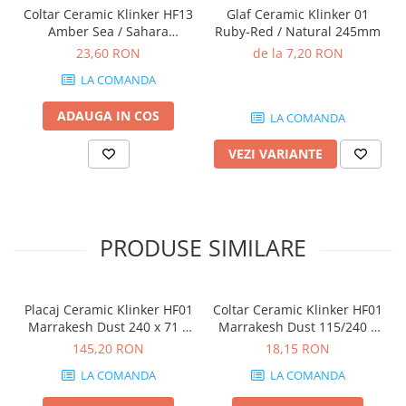
Coltar Ceramic Klinker HF13
Glaf Ceramic Klinker 01
Amber Sea / Sahara
Ruby-Red / Natural 245mm
115/240 x 71 x 10mm
23,60 RON
de la 7,20 RON
LA COMANDA
ADAUGA IN COS
LA COMANDA
VEZI VARIANTE
PRODUSE SIMILARE
Placaj Ceramic Klinker HF01
Coltar Ceramic Klinker HF01
Marrakesh Dust 240 x 71 x
Marrakesh Dust 115/240 x
10mm
71 x 10mm
145,20 RON
18,15 RON
LA COMANDA
LA COMANDA