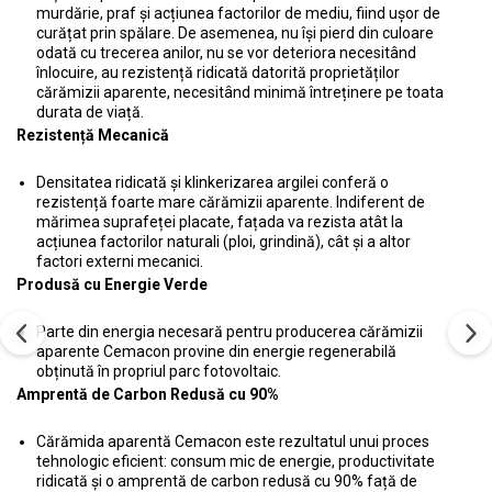
murdărie, praf și acțiunea factorilor de mediu, fiind ușor de
curățat prin spălare. De asemenea, nu își pierd din culoare
odată cu trecerea anilor, nu se vor deteriora necesitând
înlocuire, au rezistență ridicată datorită proprietăților
cărămizii aparente, necesitând minimă întreținere pe toata
durata de viață.
Rezistență Mecanică
Densitatea ridicată și klinkerizarea argilei conferă o
rezistență foarte mare cărămizii aparente. Indiferent de
mărimea suprafeței placate, fațada va rezista atât la
acțiunea factorilor naturali (ploi, grindină), cât și a altor
factori externi mecanici.
Produsă cu Energie Verde
Parte din energia necesară pentru producerea cărămizii
aparente Cemacon provine din energie regenerabilă
obținută în propriul parc fotovoltaic.
Amprentă de Carbon Redusă cu 90%
Cărămida aparentă Cemacon este rezultatul unui proces
tehnologic eficient: consum mic de energie, productivitate
ridicată și o amprentă de carbon redusă cu 90% față de