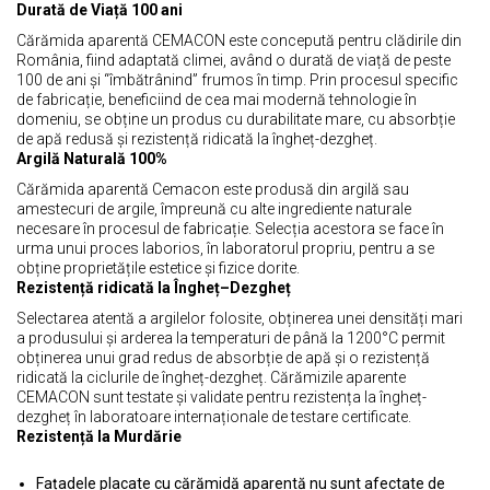
Durată de Viață 100 ani
Cărămida aparentă CEMACON este concepută pentru clădirile din
România, fiind adaptată climei, având o durată de viață de peste
100 de ani și “îmbătrânind” frumos în timp. Prin procesul specific
de fabricație, beneficiind de cea mai modernă tehnologie în
domeniu, se obține un produs cu durabilitate mare, cu absorbție
de apă redusă și rezistență ridicată la îngheț-dezgheț.
Argilă Naturală 100%
Cărămida aparentă Cemacon este produsă din argilă sau
amestecuri de argile, împreună cu alte ingrediente naturale
necesare în procesul de fabricație. Selecția acestora se face în
urma unui proces laborios, în laboratorul propriu, pentru a se
obține proprietățile estetice și fizice dorite.
Rezistență ridicată la Îngheț–Dezgheț
Selectarea atentă a argilelor folosite, obținerea unei densități mari
a produsului și arderea la temperaturi de până la 1200°C permit
obținerea unui grad redus de absorbție de apă și o rezistență
ridicată la ciclurile de îngheț-dezgheț. Cărămizile aparente
CEMACON sunt testate și validate pentru rezistența la îngheț-
dezgheț în laboratoare internaționale de testare certificate.
Rezistență la Murdărie
Fațadele placate cu cărămidă aparentă nu sunt afectate de