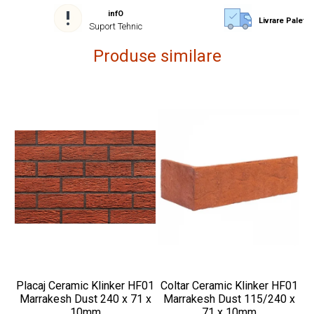
infO
Livrare Paletiz
Suport Tehnic
Produse similare
Placaj Ceramic Klinker HF01
Coltar Ceramic Klinker HF01
Pl
Marrakesh Dust 240 x 71 x
Marrakesh Dust 115/240 x
10mm
71 x 10mm