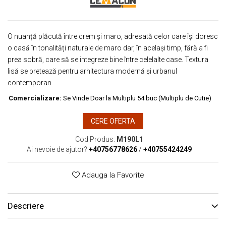
O nuanță plăcută între crem și maro, adresată celor care își doresc
o casă în tonalități naturale de maro dar, în același timp, fără a fi
prea sobră, care să se integreze bine între celelalte case. Textura
lisă se pretează pentru arhitectura modernă și urbanul
contemporan.
Comercializare:
Se Vinde Doar la Multiplu 54 buc (Multiplu de Cutie)
CERE OFERTA
Cod Produs:
M190L1
Ai nevoie de ajutor?
+40756778626
/
+40755424249
Adauga la Favorite
Descriere