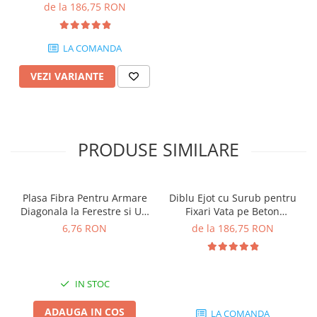
Caramida BCA STR U 2G
de la 186,75 RON
115mm
LA COMANDA
VEZI VARIANTE
PRODUSE SIMILARE
Plasa Fibra Pentru Armare
Diblu Ejot cu Surub pentru
Diagonala la Ferestre si Usi
Fixari Vata pe Beton
Armierungspfeil
Caramida BCA STR U 2G
6,76 RON
de la 186,75 RON
330x650mm
115mm
IN STOC
ADAUGA IN COS
LA COMANDA