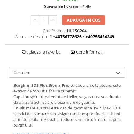
Durata de livrare:
1-3 zile
ADAUGA IN COS
Cod Produs:
HL156264
Ai nevoie de ajutor?
+40756778626
/
+40755424249
Adauga la Favorite
Cere informatii
Descriere
Burghiul SDS Plus Bionic Pro
, cu doua lame taietoare, este
extrem de robust si foarte puternic.
Capul burghiului, patentat de Heller, va garanteaza o durata
de utilizare extinsa si o viteza mare de gaurire.
Un alt mare avantaj este dat de geometria Twin Max 3D a
spiralei de evacuare care asigura un transport foarte eficient
al materialului rezidual si reduce semnificativ riscul ruperii
burghiului.