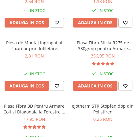
2,54 RON
1,38 RON
IN STOC
IN STOC
ADAUGA IN COS
ADAUGA IN COS
Piesa de Montaj Ingropat al
Plasa Fibra Sticla R275 de
Fixarilor prin Infiletare
330g/mp pentru Armare
ejotherm VT 2G 110mm
Speciala Panzer 1x25m
2,81 RON
356,95 RON
25mp/rola
IN STOC
IN STOC
ADAUGA IN COS
ADAUGA IN COS
Plasa Fibra 3D Pentru Armare
ejotherm STR Stopfen dop din
Colt si Diagonala la Ferestre si
Polistiren
Usi SturzeckWinkel
17,95 RON
0,25 RON
200x350x300mm