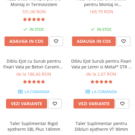
Montaj in Termosistem
pentru Montaj in
Termosistem
101,00 RON
169,79 RON
IN STOC
IN STOC
ADAUGA IN COS
ADAUGA IN COS
Diblu Ejot cu Surub pentru
Diblu Ejot Surub pentru Fixari
Fixari Vata pe Beton Caramida
Vata pe Lemn si Metal* STR H
BCA STR U 2G 115mm
180mm
de la 186,66 RON
de la 2,07 RON
LA COMANDA
LA COMANDA
VEZI VARIANTE
VEZI VARIANTE
Taler Suplimentar Rigid
Taler Suplimentar pentru
ejotherm SBL Plus 140mm
Dibluri ejotherm VT 90mm