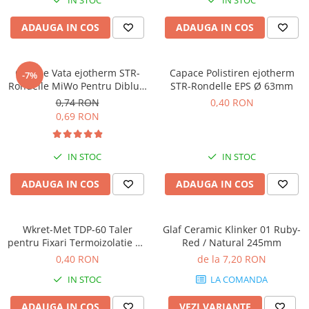
IN STOC
IN STOC
ADAUGA IN COS
ADAUGA IN COS
Capace Vata ejotherm STR-
Capace Polistiren ejotherm
-7%
Rondelle MiWo Pentru Dibluri
STR-Rondelle EPS Ø 63mm
cu Montaj Ingropat Ø 63mm
0,74 RON
0,40 RON
0,69 RON
IN STOC
IN STOC
ADAUGA IN COS
ADAUGA IN COS
Wkret-Met TDP-60 Taler
Glaf Ceramic Klinker 01 Ruby-
pentru Fixari Termoizolatie pe
Red / Natural 245mm
Lemn
0,40 RON
de la 7,20 RON
IN STOC
LA COMANDA
ADAUGA IN COS
VEZI VARIANTE