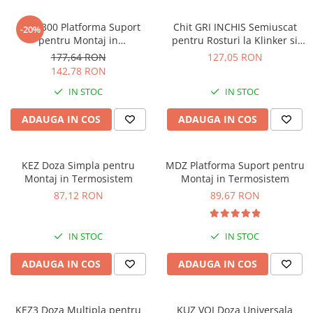
MDZ 300 Platforma Suport
Chit GRI INCHIS Semiuscat
-20%
pentru Montaj in
pentru Rosturi la Klinker si
Termosistem
Caramida Aparenta FM 30kg
177,64 RON
127,05 RON
142,78 RON
IN STOC
IN STOC
ADAUGA IN COS
ADAUGA IN COS
KEZ Doza Simpla pentru
MDZ Platforma Suport pentru
Montaj in Termosistem
Montaj in Termosistem
87,12 RON
89,67 RON
IN STOC
IN STOC
ADAUGA IN COS
ADAUGA IN COS
KEZ3 Doza Multipla pentru
KUZ VOI Doza Universala