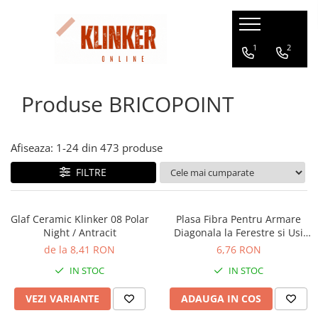
Soluții Pentru
Montaj
1
2
Fatade
Pregatire Suport
Adezivi, Mortare si Chituri
Produse BRICOPOINT
Placaj Klinker
Glafuri din Ceramica
Garduri
Afiseaza:
1-
24
din
473
produse
Capace de Gard
FILTRE
Gradini
Gratare
Amenajari la interior
Glaf Ceramic Klinker 08 Polar
Plasa Fibra Pentru Armare
Night / Antracit
Diagonala la Ferestre si Usi
Armierungspfeil 330x650mm
de la 8,41 RON
6,76 RON
IN STOC
IN STOC
VEZI VARIANTE
ADAUGA IN COS