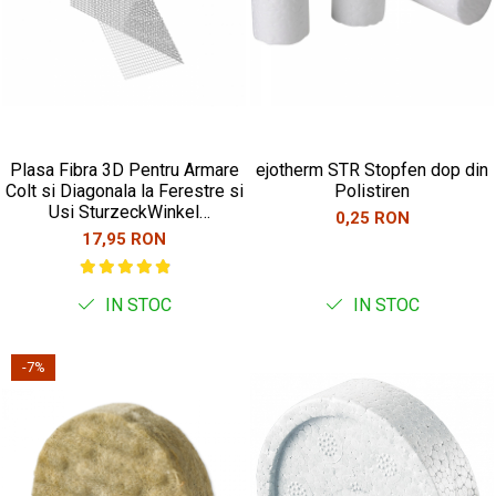
Plasa Fibra 3D Pentru Armare
ejotherm STR Stopfen dop din
Colt si Diagonala la Ferestre si
Polistiren
Usi SturzeckWinkel
0,25 RON
200x350x300mm
17,95 RON
IN STOC
IN STOC
-7%