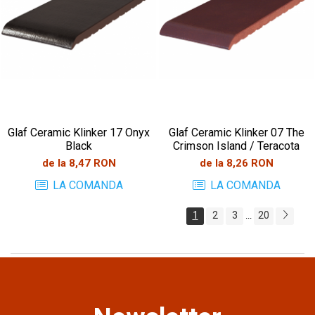
Glaf Ceramic Klinker 17 Onyx
Glaf Ceramic Klinker 07 The
Black
Crimson Island / Teracota
de la 8,47 RON
de la 8,26 RON
LA COMANDA
LA COMANDA
1
2
3
20
...