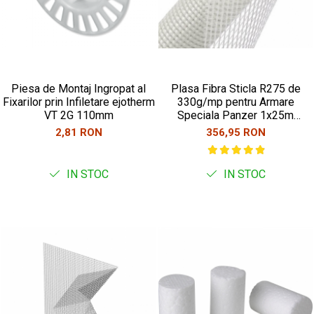
Piesa de Montaj Ingropat al
Plasa Fibra Sticla R275 de
Fixarilor prin Infiletare ejotherm
330g/mp pentru Armare
VT 2G 110mm
Speciala Panzer 1x25m
25mp/rola
2,81 RON
356,95 RON
IN STOC
IN STOC