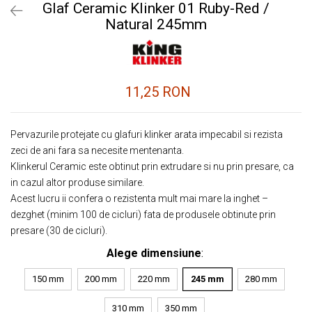
Glaf Ceramic Klinker 01 Ruby-Red /
Natural 245mm
11,25 RON
Pervazurile protejate cu glafuri klinker arata impecabil si rezista
zeci de ani fara sa necesite mentenanta.
Klinkerul Ceramic este obtinut prin extrudare si nu prin presare, ca
in cazul altor produse similare.
Acest lucru ii confera o rezistenta mult mai mare la inghet –
dezghet (minim 100 de cicluri) fata de produsele obtinute prin
presare (30 de cicluri).
Alege dimensiune
:
150 mm
200 mm
220 mm
245 mm
280 mm
310 mm
350 mm