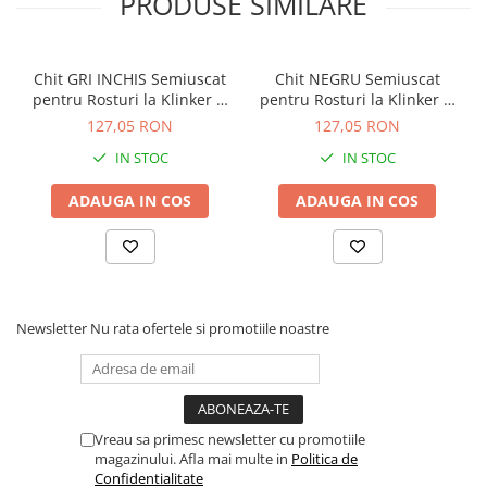
PRODUSE SIMILARE
Chit GRI INCHIS Semiuscat
Chit NEGRU Semiuscat
pentru Rosturi la Klinker si
pentru Rosturi la Klinker si
Caramida Aparenta FM
Caramida Aparenta FM
127,05 RON
127,05 RON
30kg
30kg
IN STOC
IN STOC
ADAUGA IN COS
ADAUGA IN COS
Newsletter
Nu rata ofertele si promotiile noastre
Vreau sa primesc newsletter cu promotiile
magazinului. Afla mai multe in
Politica de
Confidentialitate