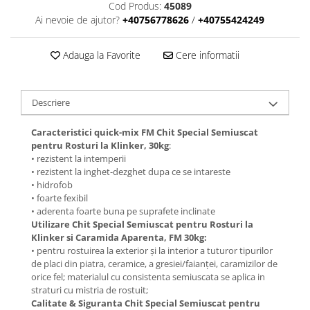
Cod Produs:
45089
Ai nevoie de ajutor?
+40756778626
/
+40755424249
Adauga la Favorite
Cere informatii
Descriere
Caracteristici quick-mix FM Chit Special Semiuscat
pentru Rosturi la Klinker, 30kg
:
• rezistent la intemperii
• rezistent la inghet-dezghet dupa ce se intareste
• hidrofob
• foarte fexibil
• aderenta foarte buna pe suprafete inclinate
Utilizare Chit Special Semiuscat pentru Rosturi la
Klinker si Caramida Aparenta, FM 30kg:
• pentru rostuirea la exterior și la interior a tuturor tipurilor
de placi din piatra, ceramice, a gresiei/faianței, caramizilor de
orice fel; materialul cu consistenta semiuscata se aplica in
straturi cu mistria de rostuit;
Calitate & Siguranta Chit Special Semiuscat pentru