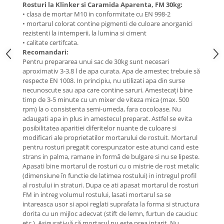
Rosturi la Klinker si Caramida Aparenta, FM 30kg:
• clasa de mortar M10 in conformitate cu EN 998-2
• mortarul colorat contine pigmenti de culoare anorganici
rezistenti la intemperii, la lumina si ciment
• calitate certifcata.
Recomandari:
Pentru prepararea unui sac de 30kg sunt necesari
aproximativ 3-3.8 l de apa curata. Apa de amestec trebuie să
respecte EN 1008. In principiu, nu utilizati apa din surse
necunoscute sau apa care contine saruri. Amestecați bine
timp de 3-5 minute cu un mixer de viteza mica (max. 500
rpm) la o consistenta semi-umeda, fara cocoloase. Nu
adaugati apa in plus in amestecul preparat. Astfel se evita
posibilitatea aparitiei diferitelor nuante de culoare si
modificari ale proprietatilor mortarului de rostuit. Mortarul
pentru rosturi pregatit corespunzator este atunci cand este
strans in palma, ramane in formă de bulgare si nu se lipeste.
Apasati bine mortarul de rosturi cu o mistrie de rost metalic
(dimensiune în functie de latimea rostului) in intregul profil
al rostului in straturi. Dupa ce ati apasat mortarul de rosturi
FM in intreg volumul rostului, lasati mortarul sa se
intareasca usor si apoi reglati suprafata la forma si structura
dorita cu un mijloc adecvat (stift de lemn, furtun de cauciuc
etc.). Asigurati-vă că mortarul nu este prea intarit. Nu