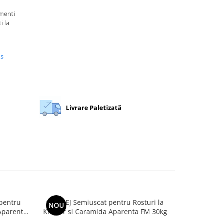
gmenti
i la
us
Livrare Paletizată
pentru
Chit BEJ Semiuscat pentru Rosturi la
Chit ANTRA
NOU
NOU
 Aparenta
Klinker si Caramida Aparenta FM 30kg
la Klinker