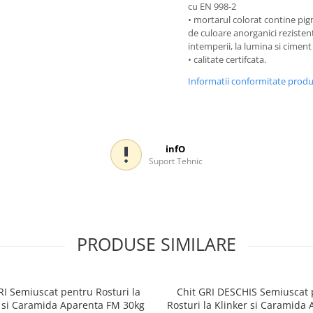
cu EN 998-2
• mortarul colorat contine pi
de culoare anorganici rezistent
intemperii, la lumina si ciment
• calitate certifcata.
Informatii conformitate prod
infO
Suport Tehnic
PRODUSE SIMILARE
RI Semiuscat pentru Rosturi la
Chit GRI DESCHIS Semiuscat 
r si Caramida Aparenta FM 30kg
Rosturi la Klinker si Caramida