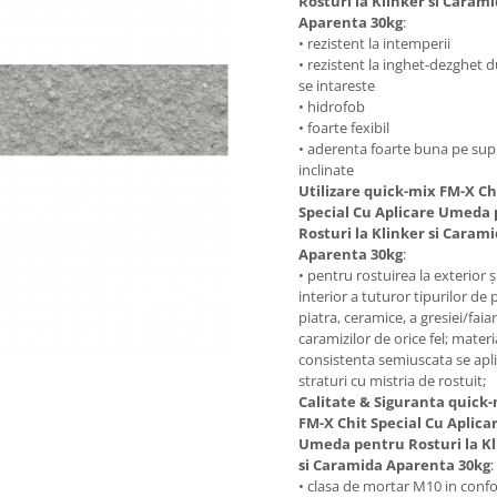
Rosturi la Klinker si Caram
Aparenta 30kg
:
• rezistent la intemperii
• rezistent la inghet-dezghet 
se intareste
• hidrofob
• foarte fexibil
• aderenta foarte buna pe sup
inclinate
Utilizare quick-mix FM-X Ch
Special Cu Aplicare Umeda
Rosturi la Klinker si Caram
Aparenta 30kg
:
• pentru rostuirea la exterior și
interior a tuturor tipurilor de p
piatra, ceramice, a gresiei/faian
caramizilor de orice fel; materi
consistenta semiuscata se apli
straturi cu mistria de rostuit;
Calitate & Siguranta quick
FM-X Chit Special Cu Aplica
Umeda pentru Rosturi la Kl
si Caramida Aparenta 30kg
:
• clasa de mortar M10 in conf