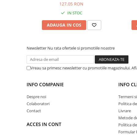
FM 30kg
127,05 RON
IN STOC
ADAUGA IN COS
Newsletter
Nu rata ofertele si promotiile noastre
Vreau sa primesc newsletter cu promotiile magazinului. Af
INFO COMPANIE
INFO CL
Despre noi
Termeni si
Colaboratori
Politica d
Contact
Livrare
Metode de
ACCES IN CONT
Politica d
Formular 