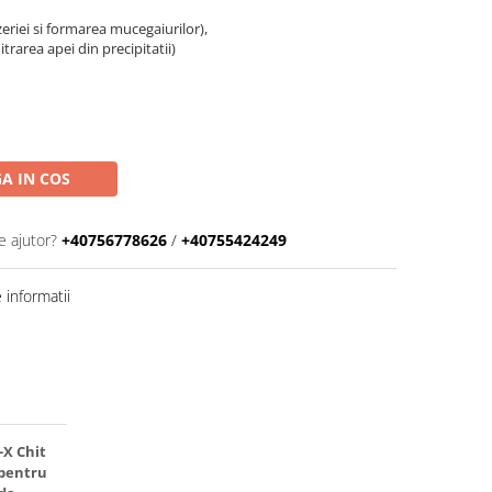
zeriei si formarea mucegaiurilor),
trarea apei din precipitatii)
A IN COS
e ajutor?
+40756778626
/
+40755424249
informatii
-X Chit
 pentru