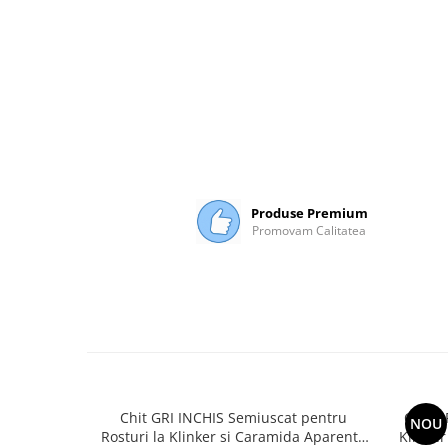
Produse Premium
Promovam Calitatea
Chit GRI INCHIS Semiuscat pentru
Chit G
NOU
Rosturi la Klinker si Caramida Aparenta
Klinke