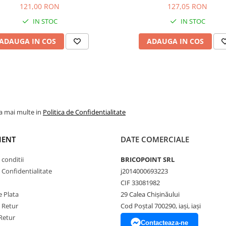
FM 30kg
121,00 RON
127,05 RON
IN STOC
IN STOC
ADAUGA IN COS
ADAUGA IN COS
la mai multe in
Politica de Confidentialitate
IENT
DATE COMERCIALE
 conditii
BRICOPOINT SRL
e Confidentialitate
j2014000693223
CIF 33081982
 Plata
29 Calea Chișinăului
e Retur
Cod Poștal 700290, iași, iași
Retur
Contacteaza-ne