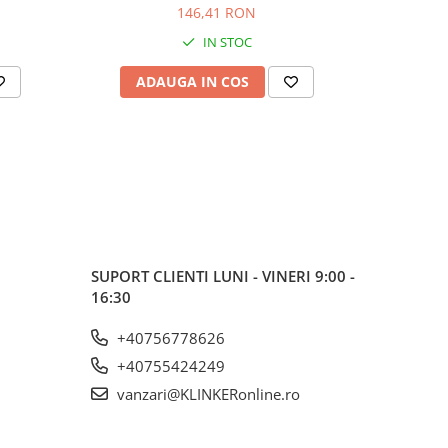
146,41 RON
IN STOC
ADAUGA IN COS
AD
SUPORT CLIENTI
LUNI - VINERI 9:00 -
16:30
+40756778626
+40755424249
vanzari@KLINKERonline.ro