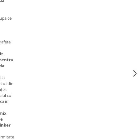
ida
dupa ce
rafete
it
 pentru
ida
 la
laci din
ței,
alul cu
ca in
-mix
re
inker
ormitate