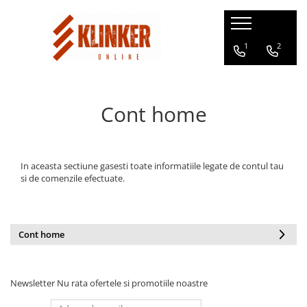
Soluții Pentru
Montaj
1
2
Fatade
Pregatire Suport
Adezivi, Mortare si Chituri
Placaj Klinker
Cont home
Glafuri din Ceramica
Garduri
Capace de Gard
In aceasta sectiune gasesti toate informatiile legate de contul tau
Gradini
si de comenzile efectuate.
Gratare
Amenajari la interior
Cont home
Newsletter
Nu rata ofertele si promotiile noastre