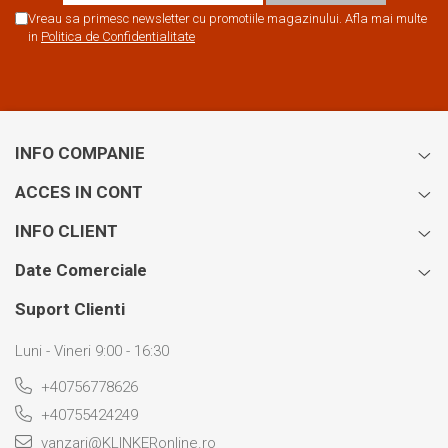
Vreau sa primesc newsletter cu promotiile magazinului. Afla mai multe
in
Politica de Confidentialitate
INFO COMPANIE
ACCES IN CONT
INFO CLIENT
Date Comerciale
Suport Clienti
Luni - Vineri 9:00 - 16:30
+40756778626
+40755424249
vanzari@KLINKERonline.ro