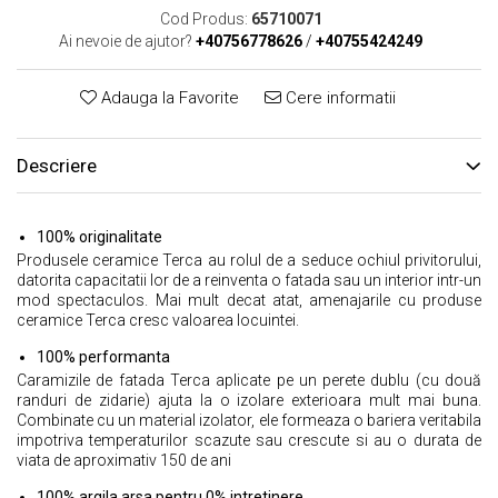
Cod Produs:
65710071
Ai nevoie de ajutor?
+40756778626
/
+40755424249
Adauga la Favorite
Cere informatii
Descriere
100% originalitate
Produsele ceramice Terca au rolul de a seduce ochiul privitorului,
datorita capacitatii lor de a reinventa o fatada sau un interior intr-un
mod spectaculos. Mai mult decat atat, amenajarile cu produse
ceramice Terca cresc valoarea locuintei.
100% performanta
Caramizile de fatada Terca aplicate pe un perete dublu (cu două
randuri de zidarie) ajuta la o izolare exterioara mult mai buna.
Combinate cu un material izolator, ele formeaza o bariera veritabila
impotriva temperaturilor scazute sau crescute si au o durata de
viata de aproximativ 150 de ani
100% argila arsa pentru 0% intretinere