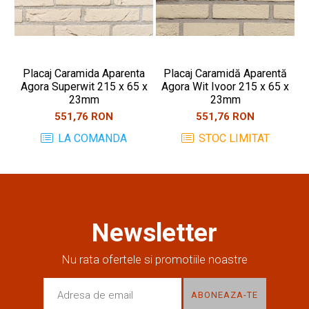
Placaj Caramida Aparenta
Placaj Caramidă Aparentă
Agora Superwit 215 x 65 x
Agora Wit Ivoor 215 x 65 x
A
23mm
23mm
551,76 RON
551,76 RON
LA COMANDA
STOC LIMITAT
Newsletter
Nu rata ofertele si promotiile noastre