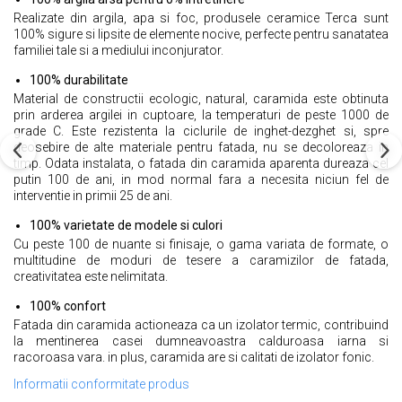
Realizate din argila, apa si foc, produsele ceramice Terca sunt
100% sigure si lipsite de elemente nocive, perfecte pentru sanatatea
familiei tale si a mediului inconjurator.
100% durabilitate
Material de constructii ecologic, natural, caramida este obtinuta
prin arderea argilei in cuptoare, la temperaturi de peste 1000 de
grade C. Este rezistenta la ciclurile de inghet-dezghet si, spre
deosebire de alte materiale pentru fatada, nu se decoloreaza in
timp. Odata instalata, o fatada din caramida aparenta dureaza cel
putin 100 de ani, in mod normal fara a necesita niciun fel de
interventie in primii 25 de ani.
100% varietate de modele si culori
Cu peste 100 de nuante si finisaje, o gama variata de formate, o
multitudine de moduri de tesere a caramizilor de fatada,
creativitatea este nelimitata.
100% confort
Fatada din caramida actioneaza ca un izolator termic, contribuind
la mentinerea casei dumneavoastra calduroasa iarna si
racoroasa vara. in plus, caramida are si calitati de izolator fonic.
Informatii conformitate produs