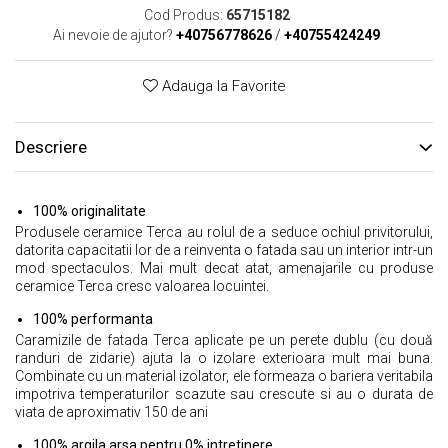
Cod Produs:
65715182
Ai nevoie de ajutor?
+40756778626
/
+40755424249
Adauga la Favorite
Descriere
100% originalitate
Produsele ceramice Terca au rolul de a seduce ochiul privitorului,
datorita capacitatii lor de a reinventa o fatada sau un interior intr-un
mod spectaculos. Mai mult decat atat, amenajarile cu produse
ceramice Terca cresc valoarea locuintei.
100% performanta
Caramizile de fatada Terca aplicate pe un perete dublu (cu două
randuri de zidarie) ajuta la o izolare exterioara mult mai buna.
Combinate cu un material izolator, ele formeaza o bariera veritabila
impotriva temperaturilor scazute sau crescute si au o durata de
viata de aproximativ 150 de ani
100% argila arsa pentru 0% intretinere