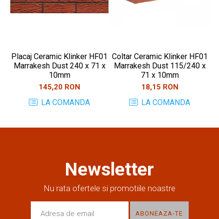
Placaj Ceramic Klinker HF01
Coltar Ceramic Klinker HF01
Pl
Marrakesh Dust 240 x 71 x
Marrakesh Dust 115/240 x
10mm
71 x 10mm
145,20 RON
18,15 RON
LA COMANDA
LA COMANDA
Newsletter
Nu rata ofertele si promotiile noastre