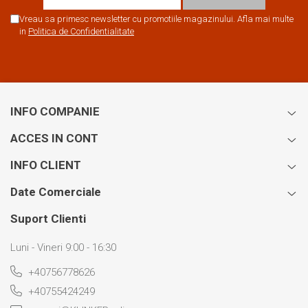
Vreau sa primesc newsletter cu promotiile magazinului. Afla mai multe
in
Politica de Confidentialitate
INFO COMPANIE
ACCES IN CONT
INFO CLIENT
Date Comerciale
Suport Clienti
Luni - Vineri 9:00 - 16:30
+40756778626
+40755424249