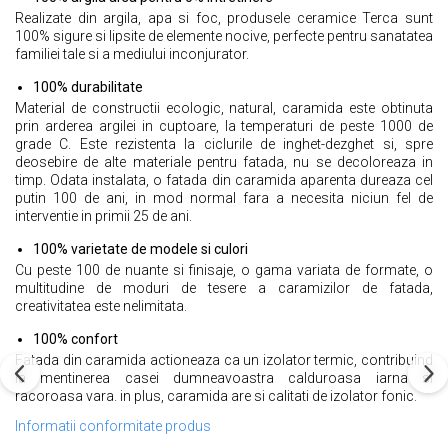
Realizate din argila, apa si foc, produsele ceramice Terca sunt
100% sigure si lipsite de elemente nocive, perfecte pentru sanatatea
familiei tale si a mediului inconjurator.
100% durabilitate
Material de constructii ecologic, natural, caramida este obtinuta
prin arderea argilei in cuptoare, la temperaturi de peste 1000 de
grade C. Este rezistenta la ciclurile de inghet-dezghet si, spre
deosebire de alte materiale pentru fatada, nu se decoloreaza in
timp. Odata instalata, o fatada din caramida aparenta dureaza cel
putin 100 de ani, in mod normal fara a necesita niciun fel de
interventie in primii 25 de ani.
100% varietate de modele si culori
Cu peste 100 de nuante si finisaje, o gama variata de formate, o
multitudine de moduri de tesere a caramizilor de fatada,
creativitatea este nelimitata.
100% confort
Fatada din caramida actioneaza ca un izolator termic, contribuind
la mentinerea casei dumneavoastra calduroasa iarna si
racoroasa vara. in plus, caramida are si calitati de izolator fonic.
Informatii conformitate produs