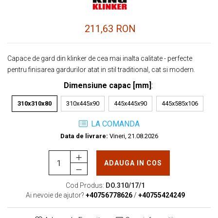
211,63 RON
Capace de gard din klinker de cea mai inalta calitate - perfecte
pentru finisarea gardurilor atat in ​​stil traditional, cat si modern.
Dimensiune capac [mm]
:
310x310x80
310x445x90
445x445x90
445x585x106
LA COMANDA
Data de livrare:
Vineri, 21.08.2026
ADAUGA IN COS
Cod Produs:
DO.310/17/1
Ai nevoie de ajutor?
+40756778626
/
+40755424249