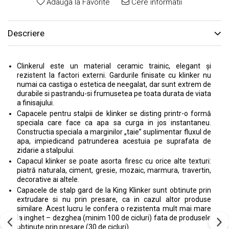
Adauga la Favorite
Cere informatii
Descriere
Clinkerul este un material ceramic trainic, elegant și
rezistent la factori externi. Gardurile finisate cu klinker nu
numai ca castiga o estetica de neegalat, dar sunt extrem de
durabile si pastrandu-si frumusetea pe toata durata de viata
a finisajului.
Capacele pentru stalpii de klinker se disting printr-o formă
speciala care face ca apa sa curga in jos instantaneu.
Constructia speciala a marginilor „taie” suplimentar fluxul de
apa, impiedicand patrunderea acestuia pe suprafata de
zidarie a stalpului.
Capacul klinker se poate asorta firesc cu orice alte texturi:
piatră naturala, ciment, gresie, mozaic, marmura, travertin,
decorative ai altele.
Capacele de stalp gard de la King Klinker sunt obtinute prin
extrudare si nu prin presare, ca in cazul altor produse
similare. Acest lucru le confera o rezistenta mult mai mare
la inghet – dezghea (minim 100 de cicluri) fata de produsele
obtinute prin presare (30 de cicluri).