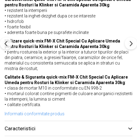
pentru Rosturi la Klinker si Caramida Aparenta 30kg
:
• rezistent la intemperii
• rezistent la inghet-dezghet dupa ce se intareste
• hidrofob
• foarte fexibil
• aderenta foarte buna pe suprafete inclinate
Utilizare quick-mix FM-X Chit Special Cu Aplicare Umeda
pentru Rosturi la Klinker si Caramida Aparenta 30kg
:
• pentru rostuirea la exterior și la interior a tuturor tipurilor de placi
din piatra, ceramice, a gresiei/faianței, caramizilor de orice fel;
materialul cu consistenta semiuscata se aplica in straturi cu
mistria de rostuit;
Calitate & Siguranta quick-mix FM-X Chit Special Cu Aplicare
Umeda pentru Rosturi la Klinker si Caramida Aparenta 30kg
:
• clasa de mortar M10 in conformitate cu EN 998-2
• mortarul colorat contine pigmenti de culoare anorganici rezistenti
la intemperii, la lumina si ciment
• calitate certifcata.
Informatii conformitate produs
Caracteristici