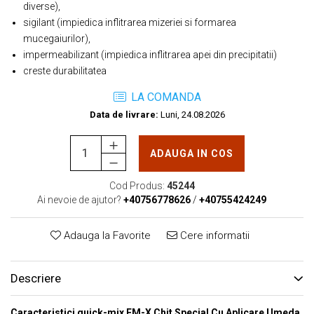
diverse),
sigilant (impiedica inflitrarea mizeriei si formarea
mucegaiurilor),
impermeabilizant (impiedica inflitrarea apei din precipitatii)
creste durabilitatea
LA COMANDA
Data de livrare:
Luni, 24.08.2026
ADAUGA IN COS
Cod Produs:
45244
Ai nevoie de ajutor?
+40756778626
/
+40755424249
Adauga la Favorite
Cere informatii
Descriere
Caracteristici quick-mix FM-X Chit Special Cu Aplicare Umeda