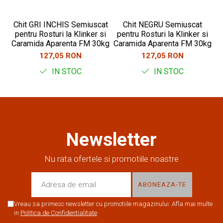
Chit GRI INCHIS Semiuscat
Chit NEGRU Semiuscat
C
pentru Rosturi la Klinker si
pentru Rosturi la Klinker si
Caramida Aparenta FM 30kg
Caramida Aparenta FM 30kg
C
127,05 RON
127,05 RON
IN STOC
IN STOC
Newsletter
Nu rata ofertele si promotiile noastre
Vreau sa primesc newsletter cu promotiile magazinului. Afla mai multe
in
Politica de Confidentialitate