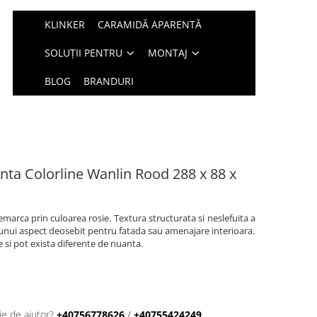
KLINKER
CARAMIDĂ APARENTĂ
SOLUȚII PENTRU
MONTAJ
BLOG
BRANDURI
nta Colorline Wanlin Rood 288 x 88 x
emarca prin culoarea rosie. Textura structurata si neslefuita a
 unui aspect deosebit pentru fatada sau amenajare interioara.
 si pot exista diferente de nuanta.
ie de ajutor?
+40756778626
/
+40755424249