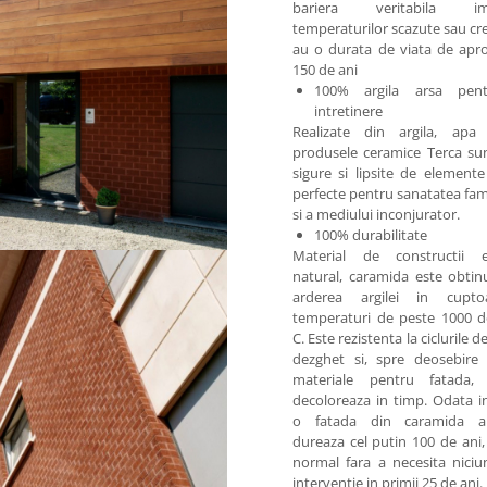
bariera veritabila imp
temperaturilor scazute sau cre
au o durata de viata de apr
150 de ani
100% argila arsa pen
intretinere
Realizate din argila, apa 
produsele ceramice Terca su
sigure si lipsite de elemente
perfecte pentru sanatatea famil
si a mediului inconjurator.
100% durabilitate
Material de constructii ec
natural, caramida este obtin
arderea argilei in cupto
temperaturi de peste 1000 d
C. Este rezistenta la ciclurile d
dezghet si, spre deosebire 
materiale pentru fatada
decoloreaza in timp. Odata in
o fatada din caramida a
dureaza cel putin 100 de ani
normal fara a necesita niciu
interventie in primii 25 de ani.