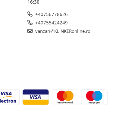
16:30
+40756778626
+40755424249
vanzari@KLINKERonline.ro