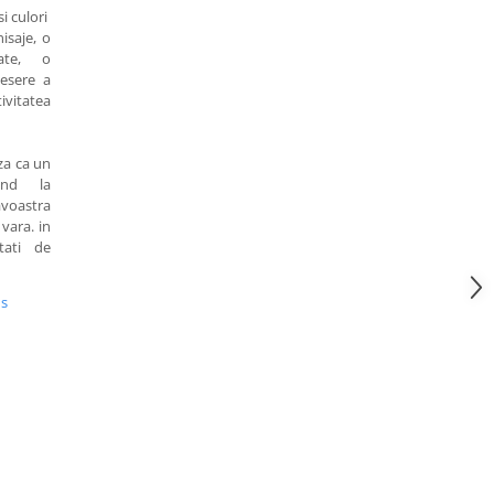
i culori
isaje, o
ate, o
esere a
ivitatea
za ca un
uind la
voastra
vara. in
tati de
us