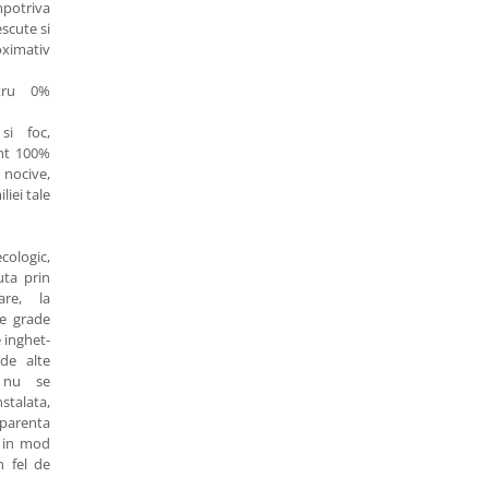
otriva
scute si
oximativ
tru 0%
si foc,
nt 100%
 nocive,
iei tale
ologic,
uta prin
are, la
e grade
e inghet-
de alte
, nu se
stalata,
parenta
, in mod
n fel de