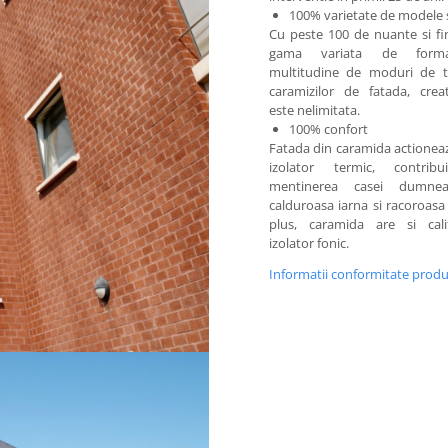
100% varietate de modele s
Cu peste 100 de nuante si fin
gama variata de form
multitudine de moduri de t
caramizilor de fatada, creat
este nelimitata.
100% confort
Fatada din caramida actionea
izolator termic, contrib
mentinerea casei dumnea
calduroasa iarna si racoroasa 
plus, caramida are si cali
izolator fonic.
Informatii conformitate prod