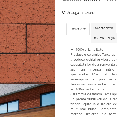
Adauga la Favorite
Caracteristici
Descriere
Review-uri
(0)
100% originalitate
Produsele ceramice Terca au 
a seduce ochiul privitorului, 
capacitatii lor de a reinventa 
sau un interior intr-
spectaculos. Mai mult deca
amenajarile cu produse c
Terca cresc valoarea locuintei.
100% performanta
Caramizile de fatada Terca apl
un perete dublu (cu două ra
zidarie) ajuta la o izolare ex
mult mai buna. Combinat
material izolator, ele for