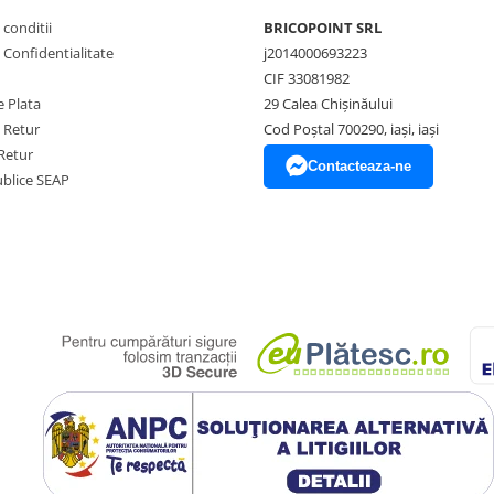
 conditii
BRICOPOINT SRL
e Confidentialitate
j2014000693223
CIF 33081982
 Plata
29 Calea Chișinăului
e Retur
Cod Poștal 700290, iași, iași
Retur
Contacteaza-ne
Publice SEAP