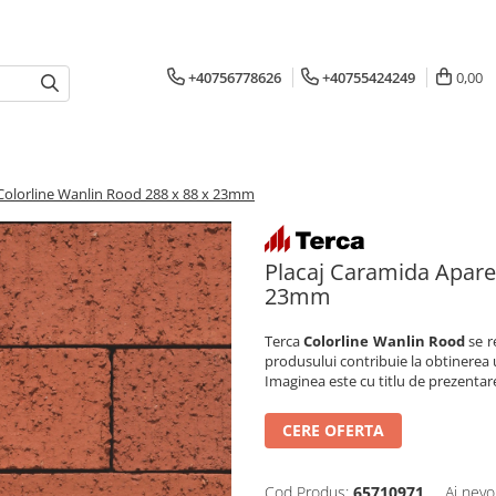
+40756778626
+40755424249
0,00
Colorline Wanlin Rood 288 x 88 x 23mm
Placaj Caramida Apare
23mm
Terca
Colorline Wanlin Rood
se r
produsului contribuie la obtinerea
Imaginea este cu titlu de prezentare
CERE OFERTA
Cod Produs:
65710971
Ai nevo