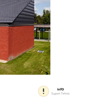
infO
Suport Tehnic