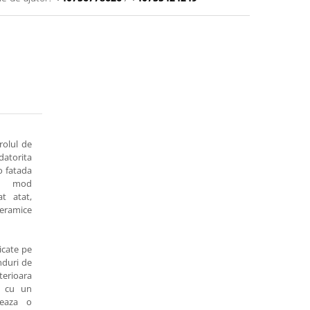
rolul de
datorita
o fatada
un mod
t atat,
eramice
icate pe
nduri de
terioara
e cu un
meaza o