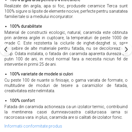
Realizate din argila, apa si foc, produsele ceramice Terca sunt
100% sigure si lipsite de elemente nocive, perfecte pentru sanatatea
familiei tale si a mediului inconjurator.
100% durabilitate
Material de constructii ecologic, natural, caramida este obtinuta
prin arderea argilei in cuptoare, la temperaturi de peste 1000 de
grade C. Este rezistenta la ciclurile de inghet-dezghet si, spre
deosebire de alte materiale pentru fatada, nu se decoloreaza in
timp. Odata instalata, o fatada din caramida aparenta dureaza cel
putin 100 de ani, in mod normal fara a necesita niciun fel de
interventie in primii 25 de ani.
100% varietate de modele si culori
Cu peste 100 de nuante si finisaje, o gama variata de formate, o
multitudine de moduri de tesere a caramizilor de fatada,
creativitatea este nelimitata.
100% confort
Fatada din caramida actioneaza ca un izolator termic, contribuind
la mentinerea casei dumneavoastra calduroasa iarna si
racoroasa vara. in plus, caramida are si calitati de izolator fonic.
Informatii conformitate produs