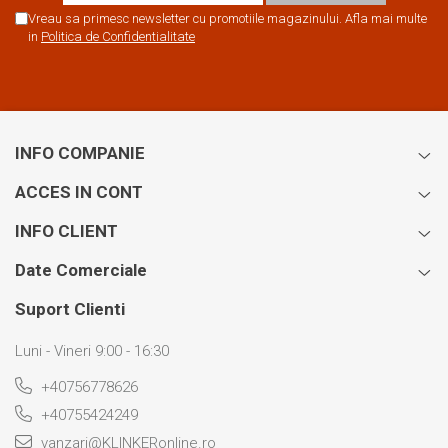
Vreau sa primesc newsletter cu promotiile magazinului. Afla mai multe
in
Politica de Confidentialitate
INFO COMPANIE
ACCES IN CONT
INFO CLIENT
Date Comerciale
Suport Clienti
Luni - Vineri 9:00 - 16:30
+40756778626
+40755424249
vanzari@KLINKERonline.ro