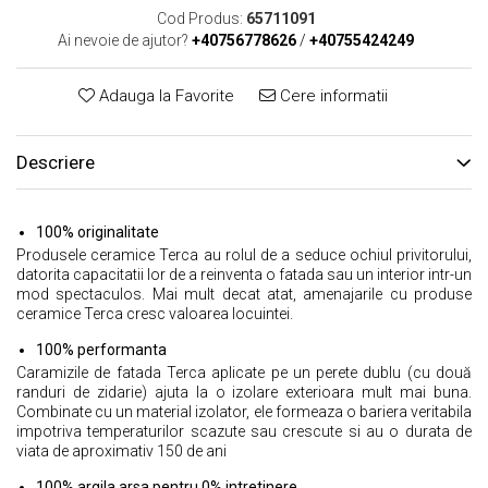
Cod Produs:
65711091
Ai nevoie de ajutor?
+40756778626
/
+40755424249
Adauga la Favorite
Cere informatii
Descriere
100% originalitate
Produsele ceramice Terca au rolul de a seduce ochiul privitorului,
datorita capacitatii lor de a reinventa o fatada sau un interior intr-un
mod spectaculos. Mai mult decat atat, amenajarile cu produse
ceramice Terca cresc valoarea locuintei.
100% performanta
Caramizile de fatada Terca aplicate pe un perete dublu (cu două
randuri de zidarie) ajuta la o izolare exterioara mult mai buna.
Combinate cu un material izolator, ele formeaza o bariera veritabila
impotriva temperaturilor scazute sau crescute si au o durata de
viata de aproximativ 150 de ani
100% argila arsa pentru 0% intretinere