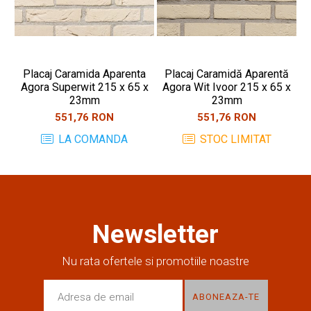
Placaj Caramida Aparenta
Placaj Caramidă Aparentă
Agora Superwit 215 x 65 x
Agora Wit Ivoor 215 x 65 x
A
23mm
23mm
551,76 RON
551,76 RON
LA COMANDA
STOC LIMITAT
Newsletter
Nu rata ofertele si promotiile noastre