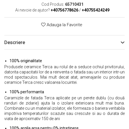
Cod Produs:
65710431
Ai nevoie de ajutor?
+40756778626
/
+40755424249
Adauga la Favorite
Descriere
100% originalitate
Produsele ceramice Terca au rolul de a seduce ochiul privitorului,
datorita capacitatii lor de a reinventa o fatada sau un interior intr-un
mod spectaculos. Mai mult decat atat, amenajarile cu produse
ceramice Terca cresc valoarea locuintei.
100% performanta
Caramizile de fatada Terca aplicate pe un perete dublu (cu două
randuri de zidarie) ajuta la o izolare exterioara mult mai buna.
Combinate cu un material izolator, ele formeaza o bariera veritabila
impotriva temperaturilor scazute sau crescute si au o durata de
viata de aproximativ 150 de ani
100% argila arsa pentru 0% intretinere