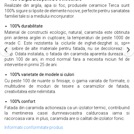
Realizate din argila, apa si foc, produsele ceramice Terca sunt
100% sigure si lipsite de elemente nocive, perfecte pentru sanatatea
familiei tale si a mediului inconjurator.
100% durabilitate
Material de constructii ecologic, natural, caramida este obtinuta
prin arderea argilei in cuptoare, la temperaturi de peste 1000 de
grade C. Este rezistenta la ciclurile de inghet-dezghet si, spre
deosebire de alte materiale pentru fatada, nu se decoloreaza in
timp. Odata instalata, o fatada din caramida aparenta dureaza cel
putin 100 de ani, in mod normal fara a necesita niciun fel de
interventie in primii 25 de ani.
100% varietate de modele si culori
Cu peste 100 de nuante si finisaje, o gama variata de formate, o
multitudine de moduri de tesere a caramizilor de fatada,
creativitatea este nelimitata.
100% confort
Fatada din caramida actioneaza ca un izolator termic, contribuind
la mentinerea casei dumneavoastra calduroasa iarna si
racoroasa vara. in plus, caramida are si calitati de izolator fonic.
Informatii conformitate produs