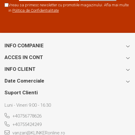
Vreau sa primesc newsletter cu promotiile magazinului. Afla mai multe
in
Politica de Confidentialitate
INFO COMPANIE
ACCES IN CONT
INFO CLIENT
Date Comerciale
Suport Clienti
Luni - Vineri 9:00 - 16:30
+40756778626
+40755424249
vanzari@KLINKERonline.ro