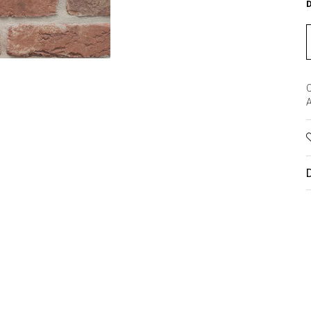
D
buie
C
book
A