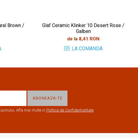
ural Brown /
Glaf Ceramic Klinker 10 Desert Rose /
Galben
de la 8,41 RON
A
LA COMANDA
zinului. Afla mai multe in
Politica de Confidentialitate