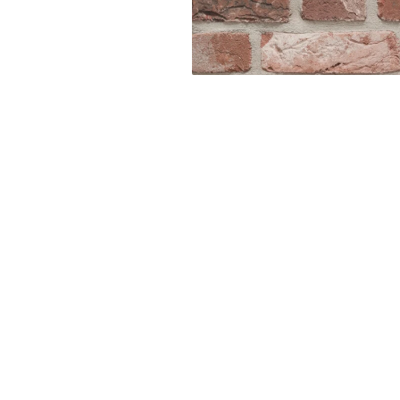
Distri
pe
Face