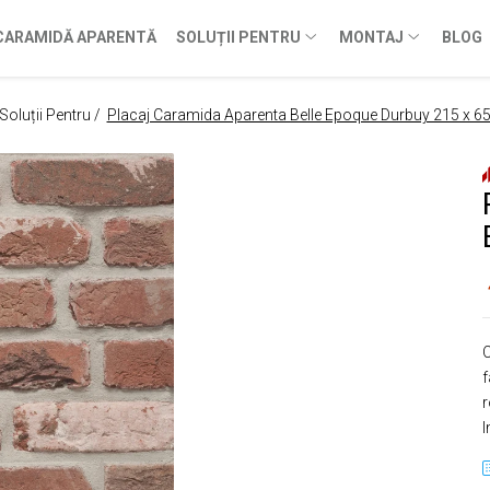
CARAMIDĂ APARENTĂ
SOLUȚII PENTRU
MONTAJ
BLOG
Soluții Pentru /
Placaj Caramida Aparenta Belle Epoque Durbuy 215 x 
C
f
r
I