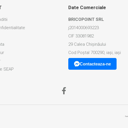
T
Date Comerciale
ditii
BRICOPOINT SRL
fidentialitate
j2014000693223
CIF 33081982
ata
29 Calea Chișinăului
tur
Cod Poștal 700290, iași, iași
r
Contacteaza-ne
ice SEAP