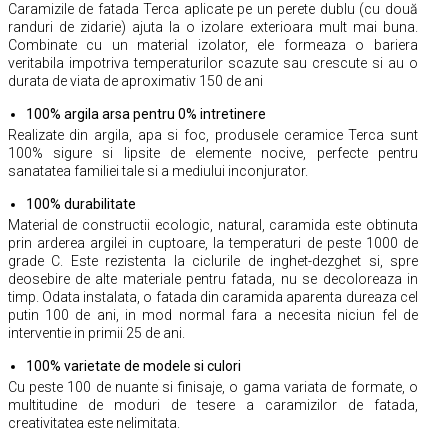
Caramizile de fatada Terca aplicate pe un perete dublu (cu două
randuri de zidarie) ajuta la o izolare exterioara mult mai buna.
Combinate cu un material izolator, ele formeaza o bariera
veritabila impotriva temperaturilor scazute sau crescute si au o
durata de viata de aproximativ 150 de ani
100% argila arsa pentru 0% intretinere
Realizate din argila, apa si foc, produsele ceramice Terca sunt
100% sigure si lipsite de elemente nocive, perfecte pentru
sanatatea familiei tale si a mediului inconjurator.
100% durabilitate
Material de constructii ecologic, natural, caramida este obtinuta
prin arderea argilei in cuptoare, la temperaturi de peste 1000 de
grade C. Este rezistenta la ciclurile de inghet-dezghet si, spre
deosebire de alte materiale pentru fatada, nu se decoloreaza in
timp. Odata instalata, o fatada din caramida aparenta dureaza cel
putin 100 de ani, in mod normal fara a necesita niciun fel de
interventie in primii 25 de ani.
100% varietate de modele si culori
Cu peste 100 de nuante si finisaje, o gama variata de formate, o
multitudine de moduri de tesere a caramizilor de fatada,
creativitatea este nelimitata.