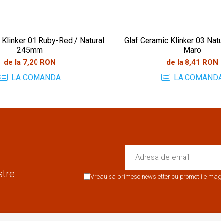
 Klinker 01 Ruby-Red / Natural
Glaf Ceramic Klinker 03 Nat
245mm
Maro
de la 7,20 RON
de la 8,41 RON
LA COMANDA
LA COMAND
stre
Vreau sa primesc newsletter cu promotiile maga