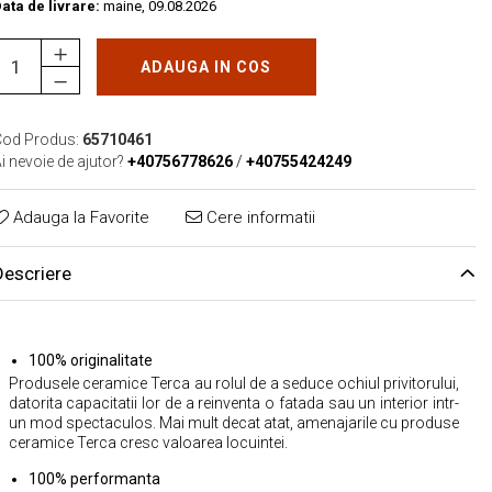
ata de livrare:
maine, 09.08.2026
ADAUGA IN COS
od Produs:
65710461
i nevoie de ajutor?
+40756778626
/
+40755424249
Adauga la Favorite
Cere informatii
Descriere
100% originalitate
Produsele ceramice Terca au rolul de a seduce ochiul privitorului,
datorita capacitatii lor de a reinventa o fatada sau un interior intr-
un mod spectaculos. Mai mult decat atat, amenajarile cu produse
ceramice Terca cresc valoarea locuintei.
100% performanta