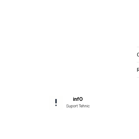
C
infO
Suport Tehnic